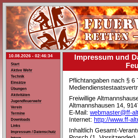
10.08.2026 -
02:46:35
Impressum und Da
Feu
Start
Aktive Wehr
Technik
Pflichtangaben nach § 6
Einsätze
Mediendienstestaatsvert
Übungen
Aktivitäten
Freiwillige Altmannshaus
Jugendfeuerwehr
Altmannshausen 14, 9147
Verein
E-Mail:
webmaster@ff-al
Termine
Internet:
http://www.ff-a
Downloads
Links
Inhaltlich Gesamt-Veran
Impressum / Datenschutz
Prosch
(1. Vorsitzender),