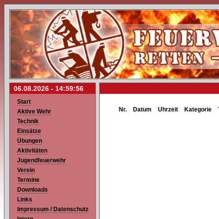
06.08.2026 -
14:59:56
Start
Nr.
Datum
Uhrzeit
Kategorie
Aktive Wehr
Technik
Einsätze
Übungen
Aktivitäten
Jugendfeuerwehr
Verein
Termine
Downloads
Links
Impressum / Datenschutz