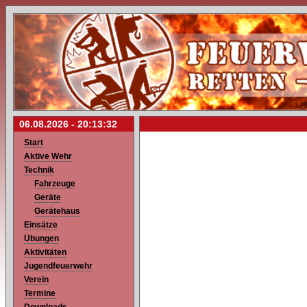
06.08.2026 -
20:13:32
Start
Aktive Wehr
Technik
Fahrzeuge
Geräte
Gerätehaus
Einsätze
Übungen
Aktivitäten
Jugendfeuerwehr
Verein
Termine