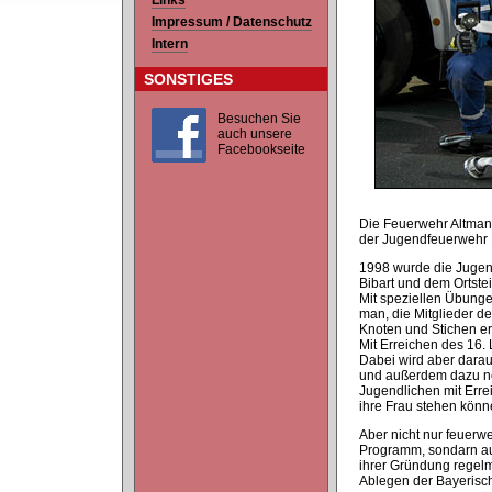
Links
Impressum / Datenschutz
Intern
SONSTIGES
Besuchen Sie
auch unsere
Facebookseite
Die Feuerwehr Altman
der Jugendfeuerwehr M
1998 wurde die Jugend
Bibart und dem Ortste
Mit speziellen Übungen
man, die Mitglieder d
Knoten und Stichen er
Mit Erreichen des 16.
Dabei wird aber darau
und außerdem dazu no
Jugendlichen mit Errei
ihre Frau stehen könn
Aber nicht nur feuerw
Programm, sondarn au
ihrer Gründung regelm
Ablegen der Bayerisc