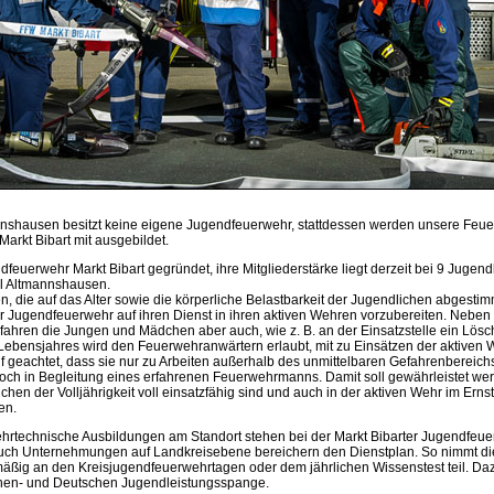
nshausen besitzt keine eigene Jugendfeuerwehr, stattdessen werden unsere Feue
arkt Bibart mit ausgebildet.
feuerwehr Markt Bibart gegründet, ihre Mitgliederstärke liegt derzeit bei 9 Jugend
il Altmannshausen.
, die auf das Alter sowie die körperliche Belastbarkeit der Jugendlichen abgestim
er Jugendfeuerwehr auf ihren Dienst in ihren aktiven Wehren vorzubereiten. Nebe
fahren die Jungen und Mädchen aber auch, wie z. B. an der Einsatzstelle ein Löscha
 Lebensjahres wird den Feuerwehranwärtern erlaubt, mit zu Einsätzen der aktiven 
f geachtet, dass sie nur zu Arbeiten außerhalb des unmittelbaren Gefahrenbereich
ch in Begleitung eines erfahrenen Feuerwehrmanns. Damit soll gewährleistet wer
chen der Volljährigkeit voll einsatzfähig sind und auch in der aktiven Wehr im Erns
en.
ehrtechnische Ausbildungen am Standort stehen bei der Markt Bibarter Jugendfeu
ch Unternehmungen auf Landkreisebene bereichern den Dienstplan. So nimmt die 
äßig an den Kreisjugendfeuerwehrtagen oder dem jährlichen Wissenstest teil. Da
hen- und Deutschen Jugendleistungsspange.