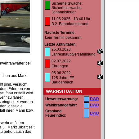
Sicherheitswache:
Sicherheitswache
Johannisfeuer
11.05.2025 - 13:40 Uhr
B 2: Bahndammbrand
Nächste Termine:
kein Termin bekannnt
Letzte Aktivitäten:
25.03.2023
Jahreshauptversammlung
02.07.2022
rwehranwärter bei
Ehrungen
05.06.2022
lichen aus Markt
125 Jahre FF
Baudenbach
mt sind, versucht
n dem Erlernen von
WARNSITUATION
ufbau erstellt wird.
Wehr zu fahren.
Unwetterwarnung:
DWD
s eingesetzt werden
Waldbrandgefahr:
DWD
den, dass die
tfall ihren Mann bzw.
Grasland
DWD
Feuerindex:
erwehr auf dem
JF Markt Bibart seit
zu gehört auch das