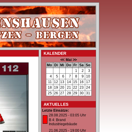
KALENDER
Mai
Mo
Di
Mi
Do
Fr
Sa
So
1
2
3
4
5
6
7
8
9
10
11
12
13
14
15
16
17
18
19
20
21
22
23
24
25
26
27
28
29
30
31
AKTUELLES
Letzte Einsätze:
28.08.2025 - 03:05 Uhr
B 4: Brand
Industriegebäude
21.06.2025 - 19:00 Uhr