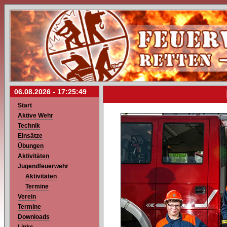
06.08.2026 -
17:25:49
Start
Aktive Wehr
Technik
Einsätze
Übungen
Aktivitäten
Jugendfeuerwehr
Aktivitäten
Termine
Verein
Termine
Downloads