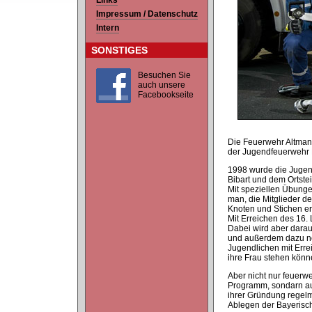
Links
Impressum / Datenschutz
Intern
SONSTIGES
Besuchen Sie
auch unsere
Facebookseite
Die Feuerwehr Altman
der Jugendfeuerwehr M
1998 wurde die Jugend
Bibart und dem Ortste
Mit speziellen Übungen
man, die Mitglieder d
Knoten und Stichen er
Mit Erreichen des 16.
Dabei wird aber darau
und außerdem dazu no
Jugendlichen mit Errei
ihre Frau stehen könn
Aber nicht nur feuerw
Programm, sondarn au
ihrer Gründung regelm
Ablegen der Bayerisc