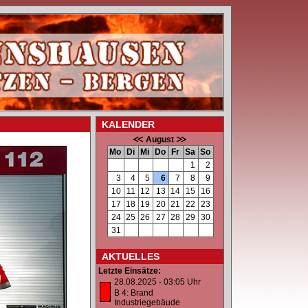
KALENDER
August
Mo
Di
Mi
Do
Fr
Sa
So
1
2
3
4
5
6
7
8
9
10
11
12
13
14
15
16
17
18
19
20
21
22
23
24
25
26
27
28
29
30
31
AKTUELLES
Letzte Einsätze:
28.08.2025 - 03:05 Uhr
B 4: Brand
Industriegebäude