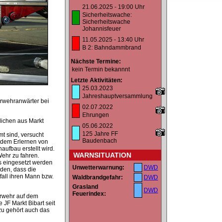
21.06.2025 - 19:00 Uhr
Sicherheitswache:
Sicherheitswache
Johannisfeuer
11.05.2025 - 13:40 Uhr
B 2: Bahndammbrand
Nächste Termine:
kein Termin bekannnt
Letzte Aktivitäten:
25.03.2023
Jahreshauptversammlung
rwehranwärter bei
02.07.2022
Ehrungen
lichen aus Markt
05.06.2022
125 Jahre FF
mt sind, versucht
Baudenbach
n dem Erlernen von
ufbau erstellt wird.
WARNSITUATION
Wehr zu fahren.
s eingesetzt werden
Unwetterwarnung:
DWD
den, dass die
tfall ihren Mann bzw.
Waldbrandgefahr:
DWD
Grasland
DWD
Feuerindex:
erwehr auf dem
JF Markt Bibart seit
zu gehört auch das