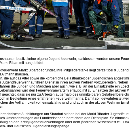
nshausen besitzt keine eigene Jugendfeuerwehr, stattdessen werden unsere Feue
arkt Bibart mit ausgebildet.
feuerwehr Markt Bibart gegründet, ihre Mitgliederstärke liegt derzeit bei 9 Jugend
il Altmannshausen.
, die auf das Alter sowie die körperliche Belastbarkeit der Jugendlichen abgestim
er Jugendfeuerwehr auf ihren Dienst in ihren aktiven Wehren vorzubereiten. Nebe
fahren die Jungen und Mädchen aber auch, wie z. B. an der Einsatzstelle ein Löscha
 Lebensjahres wird den Feuerwehranwärtern erlaubt, mit zu Einsätzen der aktiven 
f geachtet, dass sie nur zu Arbeiten außerhalb des unmittelbaren Gefahrenbereich
ch in Begleitung eines erfahrenen Feuerwehrmanns. Damit soll gewährleistet wer
chen der Volljährigkeit voll einsatzfähig sind und auch in der aktiven Wehr im Erns
en.
ehrtechnische Ausbildungen am Standort stehen bei der Markt Bibarter Jugendfeu
ch Unternehmungen auf Landkreisebene bereichern den Dienstplan. So nimmt die 
äßig an den Kreisjugendfeuerwehrtagen oder dem jährlichen Wissenstest teil. Da
hen- und Deutschen Jugendleistungsspange.