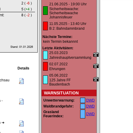
21.06.2025 - 19:00 Uhr
Sicherheitswache:
Sicherheitswache
Johannisfeuer
11.05.2025 - 13:40 Uhr
B 2: Bahndammbrand
Nächste Termine:
kein Termin bekannnt
Letzte Aktivitäten:
25.03.2023
Jahreshauptversammlung
02.07.2022
Details
Ehrungen
05.06.2022
uchsau
125 Jahre FF
Baudenbach
WARNSITUATION
Unwetterwarnung:
DWD
 -
Waldbrandgefahr:
DWD
Grasland
DWD
Feuerindex:
n ➔
n