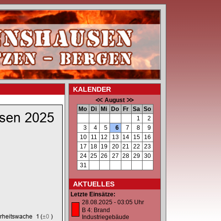
KALENDER
August
Mo
Di
Mi
Do
Fr
Sa
So
1
2
3
4
5
6
7
8
9
10
11
12
13
14
15
16
17
18
19
20
21
22
23
24
25
26
27
28
29
30
31
AKTUELLES
Letzte Einsätze:
28.08.2025 - 03:05 Uhr
B 4: Brand
Industriegebäude