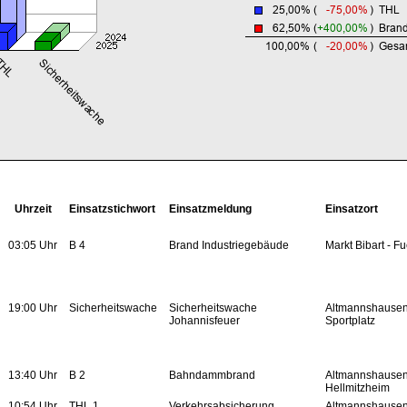
Uhrzeit
Einsatzstichwort
Einsatzmeldung
Einsatzort
03:05 Uhr
B 4
Brand Industriegebäude
Markt Bibart - F
19:00 Uhr
Sicherheitswache
Sicherheitswache
Altmannshausen
Johannisfeuer
Sportplatz
13:40 Uhr
B 2
Bahndammbrand
Altmannshause
Hellmitzheim
10:54 Uhr
THL 1
Verkehrsabsicherung
Altmannshause