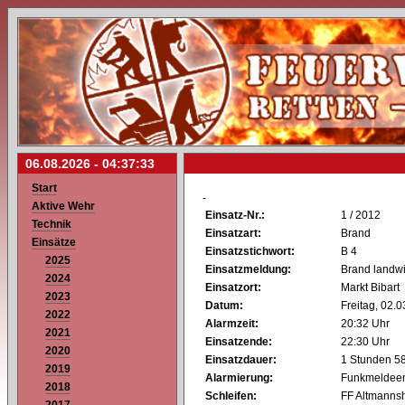
06.08.2026 -
04:37:33
Start
-
Aktive Wehr
Einsatz-Nr.:
1 / 2012
Technik
Einsatzart:
Brand
Einsätze
Einsatzstichwort:
B 4
2025
Einsatzmeldung:
Brand landwi
2024
Einsatzort:
Markt Bibart
2023
Datum:
Freitag, 02.
2022
Alarmzeit:
20:32 Uhr
2021
Einsatzende:
22:30 Uhr
2020
Einsatzdauer:
1 Stunden 5
2019
Alarmierung:
Funkmeldeem
2018
Schleifen:
FF Altmanns