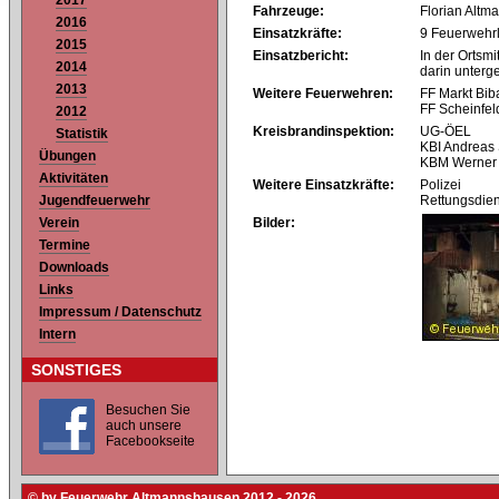
2017
Fahrzeuge:
Florian Altm
2016
Einsatzkräfte:
9 Feuerwehr
2015
Einsatzbericht:
In der Ortsm
2014
darin unterg
2013
Weitere Feuerwehren:
FF Markt Bib
FF Scheinfel
2012
Kreisbrandinspektion:
UG-ÖEL
Statistik
KBI Andreas 
Übungen
KBM Werner
Aktivitäten
Weitere Einsatzkräfte:
Polizei
Jugendfeuerwehr
Rettungsdien
Verein
Bilder:
Termine
Downloads
Links
Impressum / Datenschutz
Intern
SONSTIGES
Besuchen Sie
auch unsere
Facebookseite
© by Feuerwehr Altmannshausen 2012 - 2026