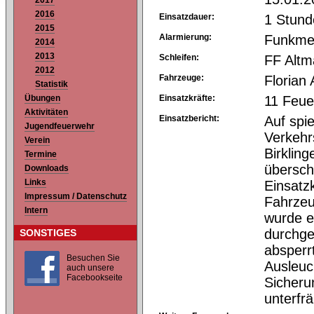
2017
2016
Einsatzdauer:
1 Stund
2015
Alarmierung:
Funkme
2014
2013
Schleifen:
FF Alt
2012
Fahrzeuge:
Florian
Statistik
Übungen
Einsatzkräfte:
11 Feue
Aktivitäten
Einsatzbericht:
Auf spie
Jugendfeuerwehr
Verkehr
Verein
Birklin
Termine
übersch
Downloads
Links
Einsatz
Impressum / Datenschutz
Fahrzeu
Intern
wurde e
durchge
SONSTIGES
absperr
Besuchen Sie
Ausleuc
auch unsere
Facebookseite
Sicher
unterfr