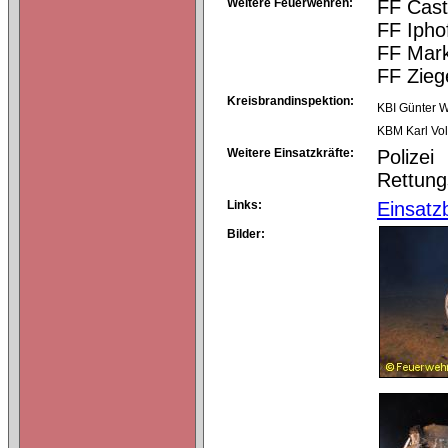
Weitere Feuerwehren:
FF Cast
FF Ipho
FF Mark
FF Zie
Kreisbrandinspektion:
KBI Günter W
KBM Karl Vo
Weitere Einsatzkräfte:
Polizei
Rettung
Links:
Einsatz
Bilder: