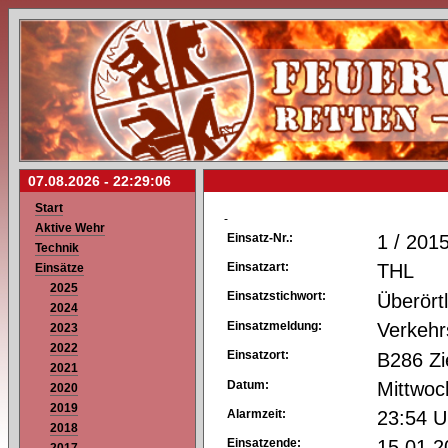
07.08.2026 -
22:29:06
Start
-
Aktive Wehr
Einsatz-Nr.:
1 / 201
Technik
Einsatzart:
THL
Einsätze
2025
Einsatzstichwort:
Überört
2024
Einsatzmeldung:
Verkehr
2023
2022
Einsatzort:
B286 Zi
2021
Datum:
Mittwoc
2020
2019
Alarmzeit:
23:54 U
2018
Einsatzende:
15.01.2