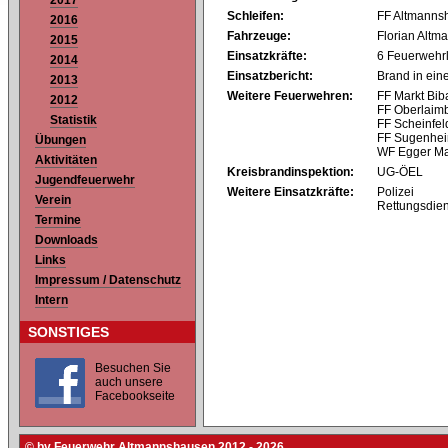
2017
Schleifen:
FF Altmanns
2016
Fahrzeuge:
Florian Altm
2015
Einsatzkräfte:
6 Feuerwehr
2014
Einsatzbericht:
Brand in ein
2013
Weitere Feuerwehren:
FF Markt Bib
2012
FF Oberlaim
Statistik
FF Scheinfel
FF Sugenhe
Übungen
WF Egger Mar
Aktivitäten
Kreisbrandinspektion:
UG-ÖEL
Jugendfeuerwehr
Weitere Einsatzkräfte:
Polizei
Verein
Rettungsdien
Termine
Downloads
Links
Impressum / Datenschutz
Intern
SONSTIGES
Besuchen Sie
auch unsere
Facebookseite
© by Feuerwehr Altmannshausen 2012 - 2026