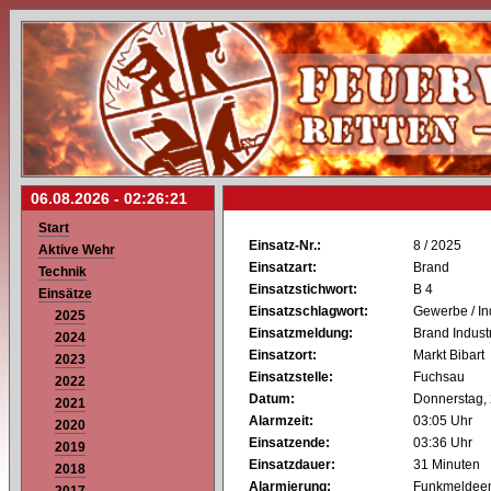
06.08.2026 -
02:26:21
Start
Einsatz-Nr.:
8 / 2025
Aktive Wehr
Einsatzart:
Brand
Technik
Einsatzstichwort:
B 4
Einsätze
Einsatzschlagwort:
Gewerbe / In
2025
Einsatzmeldung:
Brand Indus
2024
Einsatzort:
Markt Bibart
2023
Einsatzstelle:
Fuchsau
2022
Datum:
Donnerstag,
2021
Alarmzeit:
03:05 Uhr
2020
Einsatzende:
03:36 Uhr
2019
Einsatzdauer:
31 Minuten
2018
Alarmierung:
Funkmeldeem