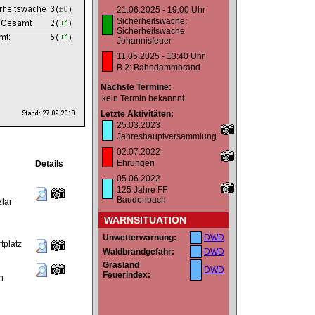
21.06.2025 - 19:00 Uhr
Sicherheitswache:
Sicherheitswache
Johannisfeuer
11.05.2025 - 13:40 Uhr
B 2: Bahndammbrand
Nächste Termine:
kein Termin bekannnt
Letzte Aktivitäten:
25.03.2023
Jahreshauptversammlung
02.07.2022
Ehrungen
Details
05.06.2022
125 Jahre FF
Baudenbach
lar
WARNSITUATION
Unwetterwarnung:
DWD
tplatz
Waldbrandgefahr:
DWD
Grasland
DWD
Feuerindex:
n