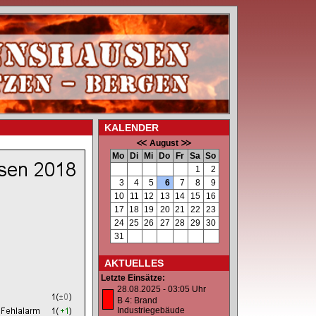
KALENDER
August
Mo
Di
Mi
Do
Fr
Sa
So
1
2
3
4
5
6
7
8
9
10
11
12
13
14
15
16
17
18
19
20
21
22
23
24
25
26
27
28
29
30
31
AKTUELLES
Letzte Einsätze:
28.08.2025 - 03:05 Uhr
B 4: Brand
Industriegebäude