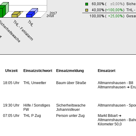
Uhrzeit
Einsatzstichwort
Einsatzmeldung
Einsatzort
18:05 Uhr
THL Unwetter
Baum über Straße
Altmannshausen - B8
Altmannshausen ➔ Enz
19:30 Uhr
Hilfe / Sonstiges
Sicherheitswache
Altmannshausen - Spor
FW
Johannisfeuer
07:05 Uhr
THL P Zug
Person unter Zug
Markt Bibart ➔
Altmannshausen - Bah
Kilometer 50,0