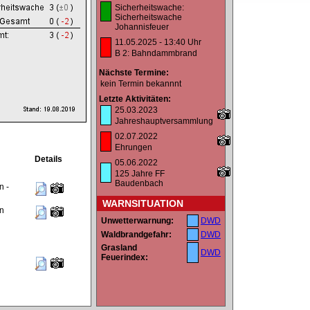
Sicherheitswache:
Sicherheitswache
Johannisfeuer
11.05.2025 - 13:40 Uhr
B 2: Bahndammbrand
Nächste Termine:
kein Termin bekannnt
Letzte Aktivitäten:
25.03.2023
Jahreshauptversammlung
02.07.2022
Ehrungen
Details
05.06.2022
125 Jahre FF
Baudenbach
n -
WARNSITUATION
n
Unwetterwarnung:
DWD
Waldbrandgefahr:
DWD
Grasland
DWD
Feuerindex: