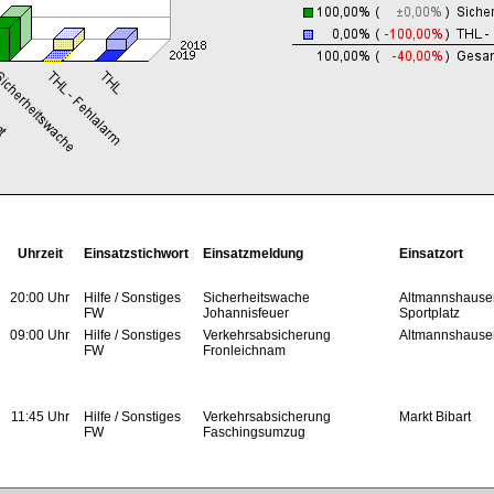
Uhrzeit
Einsatzstichwort
Einsatzmeldung
Einsatzort
20:00 Uhr
Hilfe / Sonstiges
Sicherheitswache
Altmannshause
FW
Johannisfeuer
Sportplatz
09:00 Uhr
Hilfe / Sonstiges
Verkehrsabsicherung
Altmannshause
FW
Fronleichnam
11:45 Uhr
Hilfe / Sonstiges
Verkehrsabsicherung
Markt Bibart
FW
Faschingsumzug