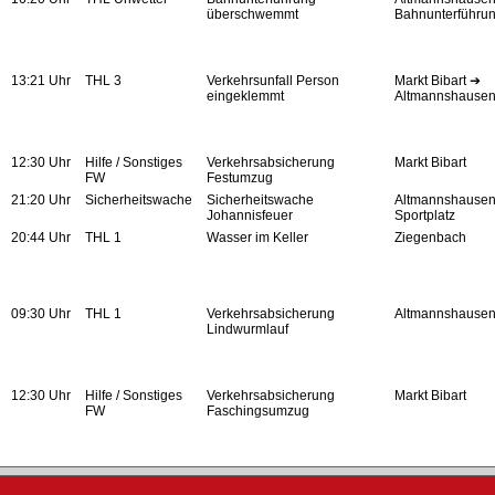
überschwemmt
Bahnunterführu
13:21 Uhr
THL 3
Verkehrsunfall Person
Markt Bibart ➔
eingeklemmt
Altmannshause
12:30 Uhr
Hilfe / Sonstiges
Verkehrsabsicherung
Markt Bibart
FW
Festumzug
21:20 Uhr
Sicherheitswache
Sicherheitswache
Altmannshausen
Johannisfeuer
Sportplatz
20:44 Uhr
THL 1
Wasser im Keller
Ziegenbach
09:30 Uhr
THL 1
Verkehrsabsicherung
Altmannshause
Lindwurmlauf
12:30 Uhr
Hilfe / Sonstiges
Verkehrsabsicherung
Markt Bibart
FW
Faschingsumzug