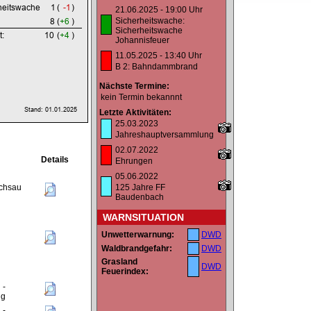
21.06.2025 - 19:00 Uhr
Sicherheitswache:
Sicherheitswache
Johannisfeuer
11.05.2025 - 13:40 Uhr
B 2: Bahndammbrand
Nächste Termine:
kein Termin bekannnt
Letzte Aktivitäten:
25.03.2023
Jahreshauptversammlung
02.07.2022
Details
Ehrungen
05.06.2022
uchsau
125 Jahre FF
Baudenbach
WARNSITUATION
Unwetterwarnung:
DWD
n
Waldbrandgefahr:
DWD
Grasland
DWD
Feuerindex:
 -
ng
 -