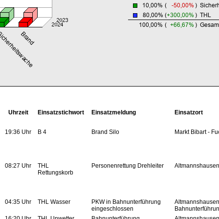
Uhrzeit
Einsatzstichwort
Einsatzmeldung
Einsatzort
19:36 Uhr
B 4
Brand Silo
Markt Bibart - F
08:27 Uhr
THL
Personenrettung Drehleiter
Altmannshause
Rettungskorb
04:35 Uhr
THL Wasser
PKW in Bahnunterführung
Altmannshausen
eingeschlossen
Bahnunterführu
16:20 Uhr
THL Unwetter
Bahnunterführung
Altmannshausen