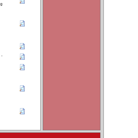
ng
n
 -
n