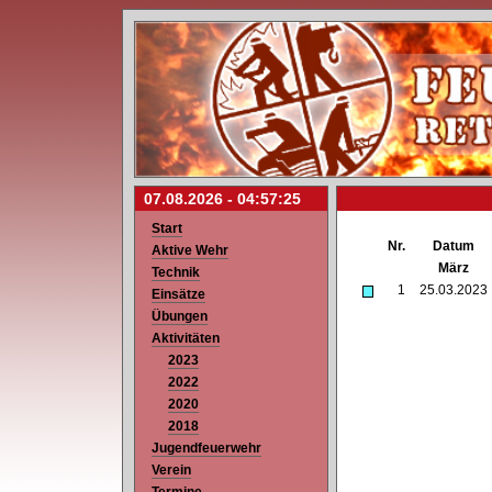
07.08.2026 -
04:57:25
Start
Nr.
Datum
Aktive Wehr
März
Technik
1
25.03.2023
Einsätze
Übungen
Aktivitäten
2023
2022
2020
2018
Jugendfeuerwehr
Verein