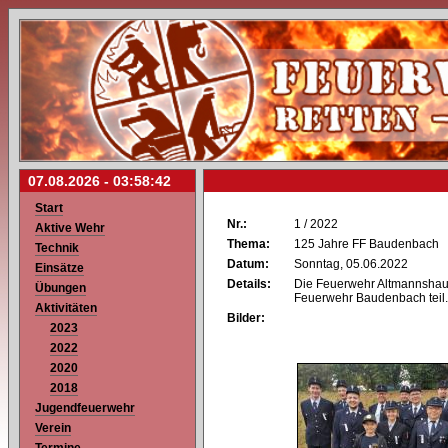
07.08.2026 -
03:58:42
Start
Nr.:
1 / 2022
Aktive Wehr
Thema:
125 Jahre FF Baudenbach
Technik
Datum:
Sonntag, 05.06.2022
Einsätze
Details:
Die Feuerwehr Altmannshau
Übungen
Feuerwehr Baudenbach teil.
Aktivitäten
Bilder:
2023
2022
2020
2018
Jugendfeuerwehr
Verein