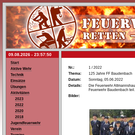
09.08.2026 -
23:57:50
Start
Nr.:
1 / 2022
Aktive Wehr
Thema:
125 Jahre FF Baudenbach
Technik
Datum:
Sonntag, 05.06.2022
Einsätze
Details:
Die Feuerwehr Altmannshau
Übungen
Feuerwehr Baudenbach teil.
Aktivitäten
Bilder:
2023
2022
2020
2018
Jugendfeuerwehr
Verein