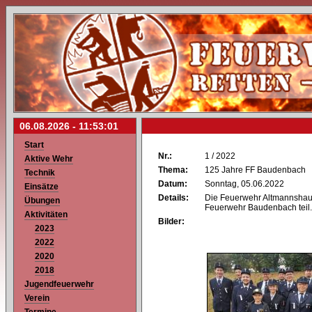
06.08.2026 -
11:53:01
Start
Nr.:
1 / 2022
Aktive Wehr
Thema:
125 Jahre FF Baudenbach
Technik
Datum:
Sonntag, 05.06.2022
Einsätze
Details:
Die Feuerwehr Altmannshau
Übungen
Feuerwehr Baudenbach teil.
Aktivitäten
Bilder:
2023
2022
2020
2018
Jugendfeuerwehr
Verein