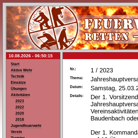
10.08.2026 -
06:50:15
Start
Nr.:
1 / 2023
Aktive Wehr
Technik
Thema:
Jahreshauptver
Einsätze
Datum:
Samstag, 25.03.
Übungen
Aktivitäten
Details:
Der 1. Vorsitzend
2023
Jahreshauptvers
2022
Vereinsaktivität
2020
Baudenbach oder
2018
Jugendfeuerwehr
Der 1. Kommandan
Verein