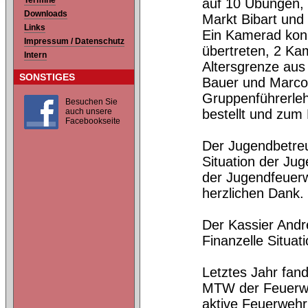
Termine
auf 10 Übungen, 
Downloads
Markt Bibart und
Links
Ein Kamerad konn
Impressum / Datenschutz
übertreten, 2 Ka
Intern
Altersgrenze aus
SONSTIGES
Bauer und Marco
Gruppenführerle
Besuchen Sie
auch unsere
bestellt und zum
Facebookseite
Der Jugendbetreue
Situation der Ju
der Jugendfeuerw
herzlichen Dank.
Der Kassier Andr
Finanzelle Situa
Letztes Jahr fa
MTW der Feuerweh
aktive Feuerweh