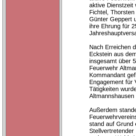
aktive Dienstzei
Fichtel, Thorsten
Günter Geppert u
ihre Ehrung für 
Jahreshauptvers
Nach Erreichen d
Eckstein aus dem 
insgesamt über 5
Feuerwehr Altman
Kommandant gefüh
Engagement für V
Tätigkeiten wur
Altmannshausen 
Außerdem stand
Feuerwehrverein
stand auf Grund 
Stellvertretend