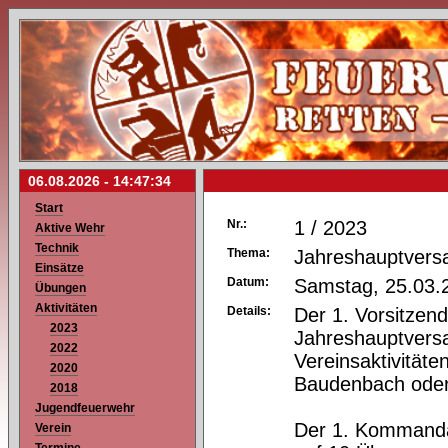
06.08.2026 -
14:47:34
Start
Nr.:
1 / 2023
Aktive Wehr
Technik
Thema:
Jahreshauptver
Einsätze
Datum:
Samstag, 25.03.
Übungen
Aktivitäten
Details:
Der 1. Vorsitzend
2023
Jahreshauptvers
2022
Vereinsaktivität
2020
Baudenbach oder
2018
Jugendfeuerwehr
Der 1. Kommandan
Verein