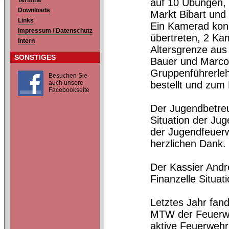
Termine
auf 10 Übungen, 
Downloads
Markt Bibart und
Links
Ein Kamerad konn
Impressum / Datenschutz
übertreten, 2 Ka
Intern
Altersgrenze aus
SONSTIGES
Bauer und Marco
Gruppenführerle
Besuchen Sie
auch unsere
bestellt und zum
Facebookseite
Der Jugendbetreue
Situation der Ju
der Jugendfeuerw
herzlichen Dank.
Der Kassier Andr
Finanzelle Situa
Letztes Jahr fa
MTW der Feuerweh
aktive Feuerweh