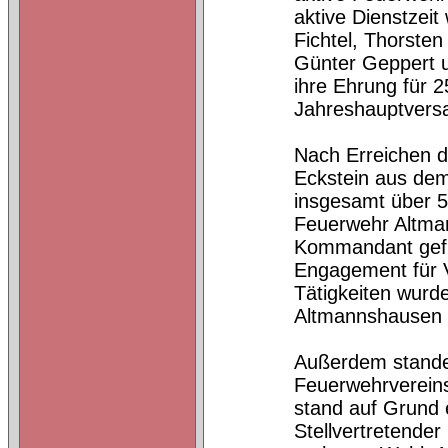
aktive Dienstzei
Fichtel, Thorsten
Günter Geppert u
ihre Ehrung für 
Jahreshauptvers
Nach Erreichen d
Eckstein aus dem 
insgesamt über 5
Feuerwehr Altman
Kommandant gefüh
Engagement für V
Tätigkeiten wur
Altmannshausen 
Außerdem stand
Feuerwehrverein
stand auf Grund 
Stellvertretend