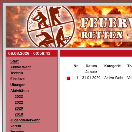
06.08.2026 -
00:56:41
Start
Nr.
Datum
Kategorie
Th
Aktive Wehr
Januar
Technik
1
31.01.2020
Aktive Wehr
Ve
Einsätze
Übungen
Aktivitäten
2023
2022
2020
2018
Jugendfeuerwehr
Verein