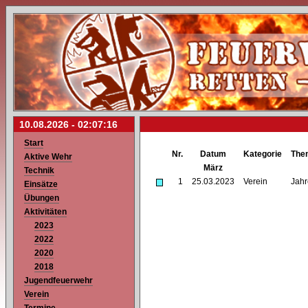
10.08.2026 -
02:07:16
Start
Nr.
Datum
Kategorie
The
Aktive Wehr
März
Technik
1
25.03.2023
Verein
Jah
Einsätze
Übungen
Aktivitäten
2023
2022
2020
2018
Jugendfeuerwehr
Verein