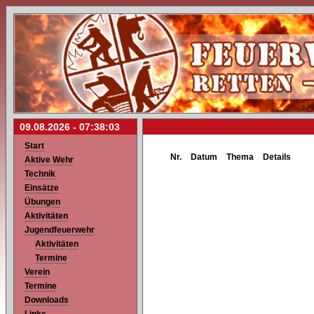
09.08.2026 -
07:38:03
Start
Nr.
Datum
Thema
Details
Aktive Wehr
Technik
Einsätze
Übungen
Aktivitäten
Jugendfeuerwehr
Aktivitäten
Termine
Verein
Termine
Downloads