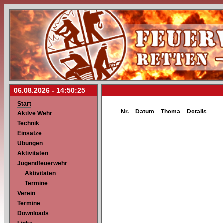
06.08.2026 -
14:50:25
Start
Nr.
Datum
Thema
Details
Aktive Wehr
Technik
Einsätze
Übungen
Aktivitäten
Jugendfeuerwehr
Aktivitäten
Termine
Verein
Termine
Downloads