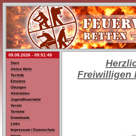
09.08.2026 -
09:51:49
Herzli
Start
Aktive Wehr
Freiwillige
Technik
Einsätze
Übungen
Aktivitäten
Jugendfeuerwehr
Verein
Termine
Downloads
Links
Impressum / Datenschutz