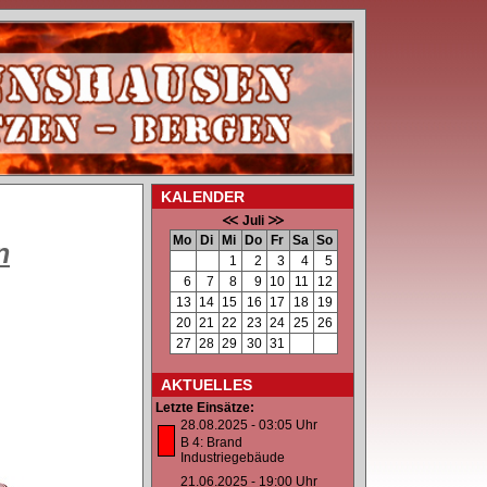
KALENDER
Juli
Mo
Di
Mi
Do
Fr
Sa
So
n
1
2
3
4
5
6
7
8
9
10
11
12
13
14
15
16
17
18
19
20
21
22
23
24
25
26
27
28
29
30
31
AKTUELLES
Letzte Einsätze:
28.08.2025 - 03:05 Uhr
B 4: Brand
Industriegebäude
21.06.2025 - 19:00 Uhr