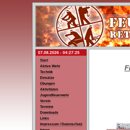
07.08.2026 -
04:27:25
Start
F
Aktive Wehr
Technik
Einsätze
Übungen
Aktivitäten
Jugendfeuerwehr
Verein
Termine
Downloads
Links
Impressum / Datenschutz