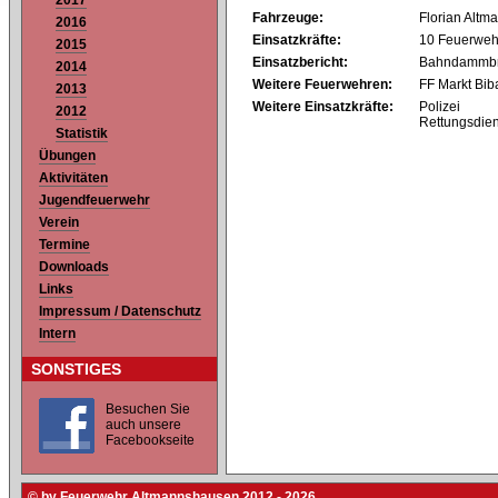
2017
Fahrzeuge:
Florian Altm
2016
Einsatzkräfte:
10 Feuerweh
2015
Einsatzbericht:
Bahndammbra
2014
Weitere Feuerwehren:
FF Markt Bib
2013
Weitere Einsatzkräfte:
Polizei
2012
Rettungsdien
Statistik
Übungen
Aktivitäten
Jugendfeuerwehr
Verein
Termine
Downloads
Links
Impressum / Datenschutz
Intern
SONSTIGES
Besuchen Sie
auch unsere
Facebookseite
© by Feuerwehr Altmannshausen 2012 - 2026