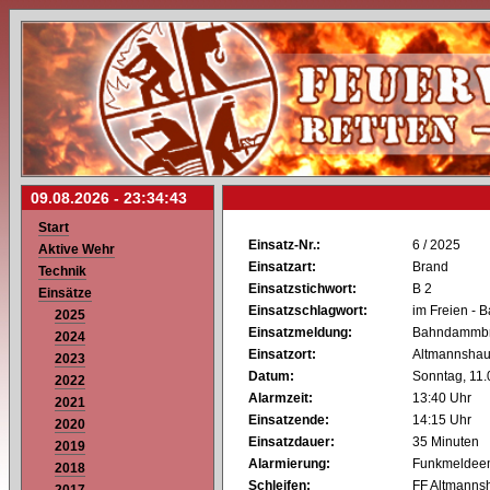
09.08.2026 -
23:34:43
Start
Einsatz-Nr.:
6 / 2025
Aktive Wehr
Einsatzart:
Brand
Technik
Einsatzstichwort:
B 2
Einsätze
Einsatzschlagwort:
im Freien -
2025
Einsatzmeldung:
Bahndammb
2024
Einsatzort:
Altmannshau
2023
Datum:
Sonntag, 11
2022
Alarmzeit:
13:40 Uhr
2021
Einsatzende:
14:15 Uhr
2020
Einsatzdauer:
35 Minuten
2019
Alarmierung:
Funkmeldeem
2018
Schleifen:
FF Altmanns