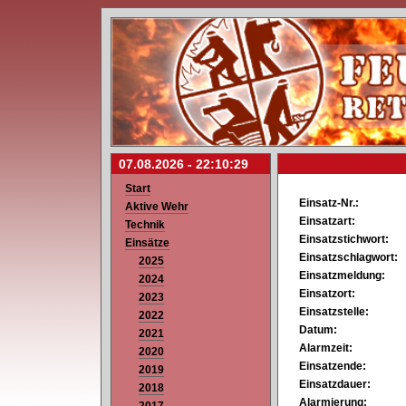
07.08.2026 -
22:10:29
Start
Einsatz-Nr.:
Aktive Wehr
Einsatzart:
Technik
Einsatzstichwort:
Einsätze
Einsatzschlagwort:
2025
Einsatzmeldung:
2024
Einsatzort:
2023
Einsatzstelle:
2022
Datum:
2021
Alarmzeit:
2020
Einsatzende:
2019
Einsatzdauer:
2018
Alarmierung: