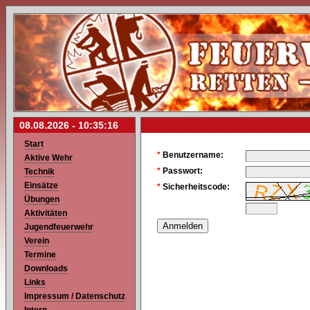
08.08.2026 -
10:35:16
Start
*
Benutzername:
Aktive Wehr
*
Passwort:
Technik
Einsätze
*
Sicherheitscode:
Übungen
Aktivitäten
Jugendfeuerwehr
Verein
Termine
Downloads
Links
Impressum / Datenschutz