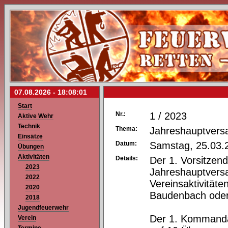
07.08.2026 -
18:08:01
Start
Nr.:
1 / 2023
Aktive Wehr
Technik
Thema:
Jahreshauptver
Einsätze
Datum:
Samstag, 25.03.
Übungen
Aktivitäten
Details:
Der 1. Vorsitzend
2023
Jahreshauptvers
2022
Vereinsaktivität
2020
Baudenbach oder
2018
Jugendfeuerwehr
Der 1. Kommandan
Verein