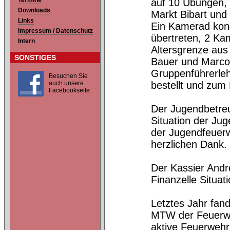
Termine
auf 10 Übungen, 
Downloads
Markt Bibart und
Links
Ein Kamerad konn
Impressum / Datenschutz
übertreten, 2 Ka
Intern
Altersgrenze aus
SONSTIGES
Bauer und Marco
Gruppenführerle
Besuchen Sie
auch unsere
bestellt und zum
Facebookseite
Der Jugendbetreue
Situation der Ju
der Jugendfeuerw
herzlichen Dank.
Der Kassier Andr
Finanzelle Situa
Letztes Jahr fa
MTW der Feuerweh
aktive Feuerweh