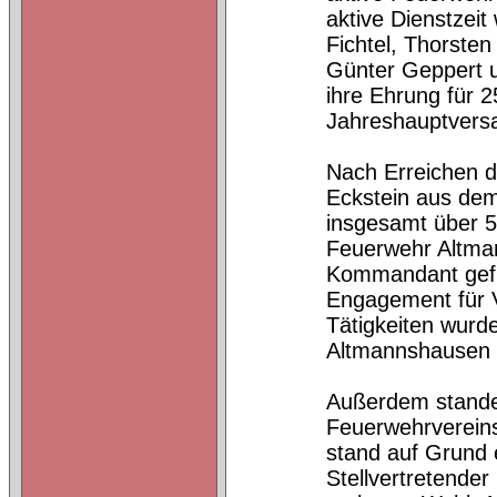
aktive Dienstzei
Fichtel, Thorsten
Günter Geppert u
ihre Ehrung für 
Jahreshauptvers
Nach Erreichen d
Eckstein aus dem 
insgesamt über 5
Feuerwehr Altman
Kommandant gefüh
Engagement für V
Tätigkeiten wur
Altmannshausen 
Außerdem stand
Feuerwehrverein
stand auf Grund 
Stellvertretend