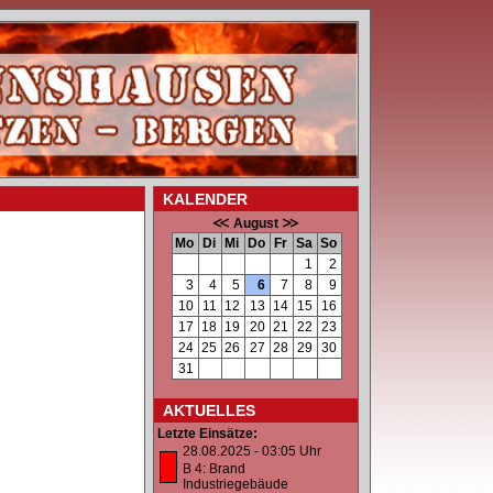
KALENDER
August
Mo
Di
Mi
Do
Fr
Sa
So
1
2
3
4
5
6
7
8
9
10
11
12
13
14
15
16
17
18
19
20
21
22
23
24
25
26
27
28
29
30
31
AKTUELLES
Letzte Einsätze:
28.08.2025 - 03:05 Uhr
B 4: Brand
Industriegebäude