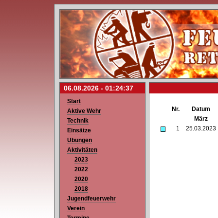
06.08.2026 -
01:24:37
Start
Nr.
Datum
Aktive Wehr
März
Technik
1
25.03.2023
Einsätze
Übungen
Aktivitäten
2023
2022
2020
2018
Jugendfeuerwehr
Verein